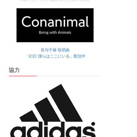
長与千種 歌唱曲
「幻日 僕らはここにいる」配信中
協力