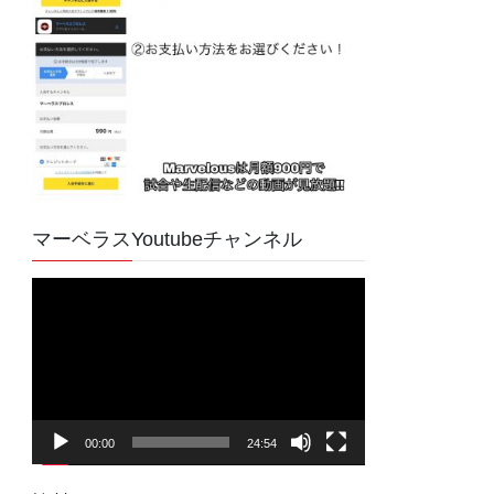
マーベラスYoutubeチャンネル
動
画
プ
レ
ー
ヤ
00:00
24:54
ー