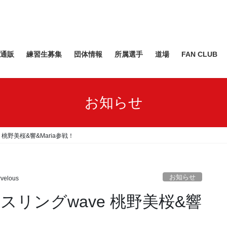
通販
練習生募集
団体情報
所属選手
道場
FAN CLUB
お知らせ
桃野美桜&響&Maria参戦！
お知らせ
velous
スリングwave 桃野美桜&響