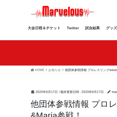
コ
ナ
ン
ビ
テ
ゲ
ン
ー
ツ
シ
大会日程＆チケット
Twitter
試合結果
グッズ
へ
ョ
ス
ン
キ
に
ッ
移
プ
動
HOME
お知らせ
他団体参戦情報 プロレスリングwave 
2020年8月17日
/ 最終更新日時 :
2020年8月17日
mar
他団体参戦情報 プロレ
&Maria参戦！